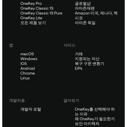
OneKey Pro
글로벌샵
OneKey Classic 1S
아마존재팬
OneKey Classic 1S Pure
Amazon 미국, 캐나다, 멕
OneKey Lite
시코
모든 제품 보기
아마존 독일
앱
서비스
macOS
거래
Windows
지원되는 자산
iOS
복구 구문 변환기
Android
EIPs
Chrome
Linux
개발자용
알아보기
개발자 포털
OneKey를 선택해야 하
는 이유
왜 OneKey가 필요한가
보안 아키텍처