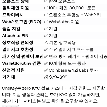
오픈소스 상태
✅ 완전 오픈소스
멀티체인 지원
✅ 100+ 체인, 30,000+ 토큰
프라이버시
✅ 오픈소스 투명성 + Web2 키
Web2 로그인 (FIDO)
✅ WebAuthn 지원
숨김 지갑
✅ 지원
Attach to PIN
✅ 지원
상호작용 편의성
⚠️ 기본 상호작용
멀티시그 호환성
✅ 주요 멀티시그 프로토콜
패키징 및 펌웨어 보안
✅ 변조 방지 패키지 + 펌웨어 검
WalletScrutiny
 검증
✅ 10개 항목 모두 통과
산업적 지원
✅ 
Coinbase
 & 
YZi Labs
 투자
가격대
💰 $79–$99
OneKey는 zero KYC 셀프 커스터디 지갑 경험도 제공합
니다. 지갑 생성과 관리는 추가 KYC 없이 가능하지만,
제3자 거래 서비스는 별도 확인을 요구할 수 있어요.