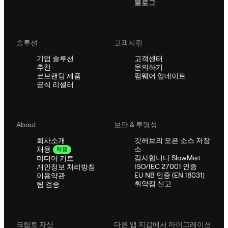
블로그
솔루션
고객지원
기업 솔루션
고객센터
추천
문의하기
코브랜딩 제품
펌웨어 업데이트
공식 리셀러
About
보안 & 투명성
회사소개
깃허브의 오픈 소스 저장
소
채용
채용
감사합니다 SlowMist
미디어 키트
ISO/IEC 27001 인증
개인정보 처리방침
EU NB 인증 (EN 18031)
이용약관
취약점 신고
팀 검증
크립토 자산
다른 앱 지갑에서 마이그레이션