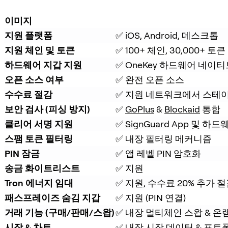
이미지
지원 플랫폼
✅ iOS, Android, 데스크톱
지원 체인 및 토큰
✅ 100+ 체인, 30,000+ 토큰
하드웨어 지갑 지원
✅ OneKey 하드웨어 네이티
오픈 소스 여부
✅ 완전 오픈 소스
수수료 절감
✅ 지원 네트워크에서 스테이
보안 검사 (피싱 방지)
✅ 
GoPlus
 & 
Blockaid
 통합
클리어 서명 지원
✅ 
SignGuard
 App 및 하드
스팸 토큰 필터링
✅ 내장 필터링 메커니즘
PIN 잠금
✅ 앱 레벨 PIN 암호화
송금 화이트리스트
✅ 지원
Tron 에너지 임대
✅ 지원, 수수료 20% 추가 
패스프레이즈 숨김 지갑
✅ 지원 (PIN 연결)
거래 기능 (구매/판매/스왑)
✅ 내장 멀티체인 스왑 & 온
시장 & 차트
✅ 내장 시장 데이터 & 포트