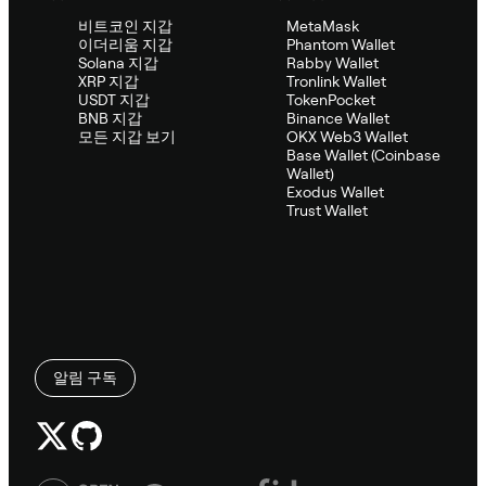
비트코인 지갑
MetaMask
이더리움 지갑
Phantom Wallet
Solana 지갑
Rabby Wallet
XRP 지갑
Tronlink Wallet
USDT 지갑
TokenPocket
BNB 지갑
Binance Wallet
모든 지갑 보기
OKX Web3 Wallet
Base Wallet (Coinbase
Wallet)
Exodus Wallet
Trust Wallet
알림 구독