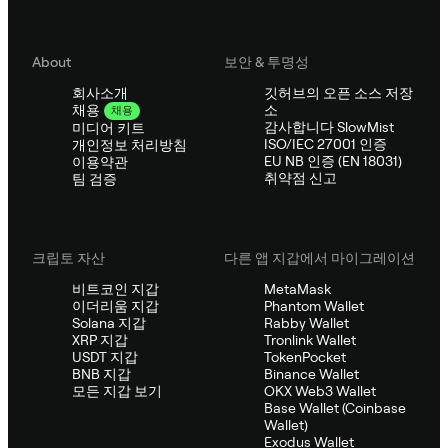
About
보안 & 투명성
회사소개
깃허브의 오픈 소스 저장
소
채용
채용
감사합니다 SlowMist
미디어 키트
ISO/IEC 27001 인증
개인정보 처리방침
EU NB 인증 (EN 18031)
이용약관
취약점 신고
팀 검증
크립토 자산
다른 앱 지갑에서 마이그레이션
비트코인 지갑
MetaMask
이더리움 지갑
Phantom Wallet
Solana 지갑
Rabby Wallet
XRP 지갑
Tronlink Wallet
USDT 지갑
TokenPocket
BNB 지갑
Binance Wallet
모든 지갑 보기
OKX Web3 Wallet
Base Wallet (Coinbase
Wallet)
Exodus Wallet