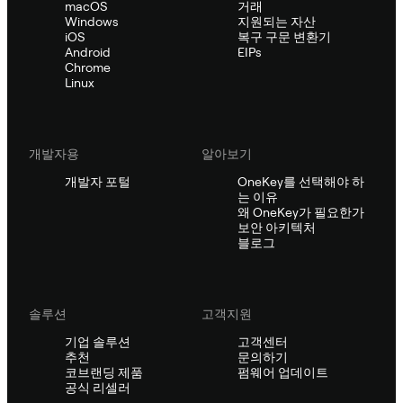
macOS
거래
Windows
지원되는 자산
iOS
복구 구문 변환기
Android
EIPs
Chrome
Linux
개발자용
알아보기
개발자 포털
OneKey를 선택해야 하
는 이유
왜 OneKey가 필요한가
보안 아키텍처
블로그
솔루션
고객지원
기업 솔루션
고객센터
추천
문의하기
코브랜딩 제품
펌웨어 업데이트
공식 리셀러