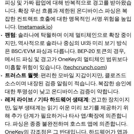
피싱 및 가짜 팝업에 대해 반복적으로 경고를 받아왔습
니다. 확장 우선 흐름과 제한된 온디바이스 파싱은 복
잡한 컨트랙트 호출에 대한 맹목적인 서명 위험을 높입
니다. (
metamask.io
)
팬텀
: 솔라나에 탁월하며 이제 멀티체인으로 확장 중이
지만, 역사적으로 솔라나 중심의 UI와 미리 보기 방식
은 BSC/EVM 파싱과 다릅니다. BEP-20 토큰의 경우,
메서드 파싱 및 경고가 OneKey의 멀티체인 범위보다
미흡할 위험이 있습니다. (
techcrunch.com
)
트러스트 월렛
: 편리한 모바일 지갑이지만, 클로즈드
소스이며 내장된 검증 알림이 적습니다. 복잡한 승인에
대한 투명성이 낮고 온디바이스 검증이 약합니다.
레저 라이브 / 기타 하드웨어 생태계
: 견고한 장치이지
만, 일부 생태계는 읽기 쉬운 미리 보기를 제공하기 위
해 추가 단계가 필요하거나 타사 앱/확장에 의존합니
다. 파싱은 종종 불완전하며 호스트 앱에 의존합니다.
OneKey의 강조점은 그 반대입니다. 하드웨어가 앱과