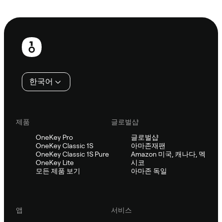
Sifu에 문의
보
행
인
한국어
제품
글로벌샵
OneKey Pro
글로벌샵
OneKey Classic 1S
아마존재팬
OneKey Classic 1S Pure
Amazon 미국, 캐나다, 멕
OneKey Lite
시코
모든 제품 보기
아마존 독일
앱
서비스