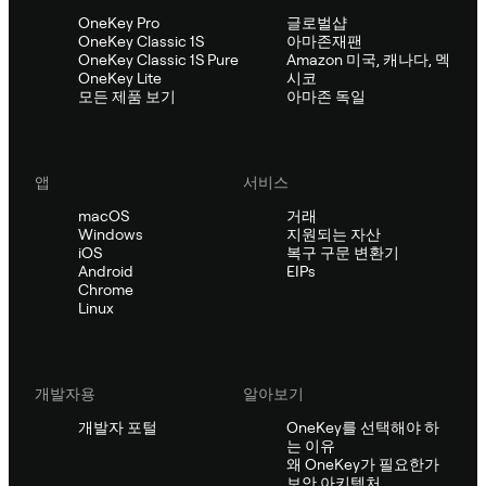
OneKey Pro
글로벌샵
OneKey Classic 1S
아마존재팬
OneKey Classic 1S Pure
Amazon 미국, 캐나다, 멕
OneKey Lite
시코
모든 제품 보기
아마존 독일
앱
서비스
macOS
거래
Windows
지원되는 자산
iOS
복구 구문 변환기
Android
EIPs
Chrome
Linux
개발자용
알아보기
개발자 포털
OneKey를 선택해야 하
는 이유
왜 OneKey가 필요한가
보안 아키텍처