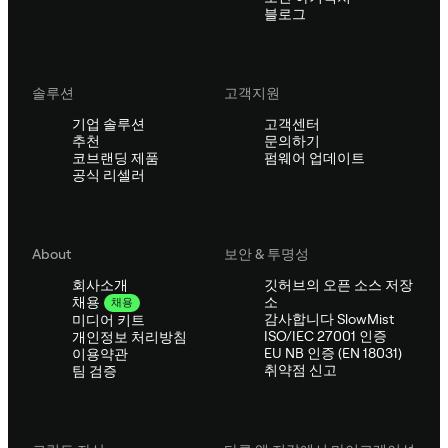
블로그
솔루션
고객지원
기업 솔루션
고객센터
추천
문의하기
코브랜딩 제품
펌웨어 업데이트
공식 리셀러
About
보안 & 투명성
회사소개
깃허브의 오픈 소스 저장
소
채용
채용
감사합니다 SlowMist
미디어 키트
ISO/IEC 27001 인증
개인정보 처리방침
EU NB 인증 (EN 18031)
이용약관
취약점 신고
팀 검증