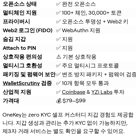
오픈소스 상태
✅ 완전 오픈소스
멀티체인 지원
✅ 100+ 체인, 30,000+ 토큰
프라이버시
✅ 오픈소스 투명성 + Web2 키
Web2 로그인 (FIDO)
✅ WebAuthn 지원
숨김 지갑
✅ 지원
Attach to PIN
✅ 지원
상호작용 편의성
⚠️ 기본 상호작용
멀티시그 호환성
✅ 주요 멀티시그 프로토콜
패키징 및 펌웨어 보안
✅ 변조 방지 패키지 + 펌웨어 검
WalletScrutiny
 검증
✅ 10개 항목 모두 통과
산업적 지원
✅ 
Coinbase
 & 
YZi Labs
 투자
가격대
💰 $79–$99
OneKey는 zero KYC 셀프 커스터디 지갑 경험도 제공합
니다. 지갑 생성과 관리는 추가 KYC 없이 가능하지만,
제3자 거래 서비스는 별도 확인을 요구할 수 있어요.