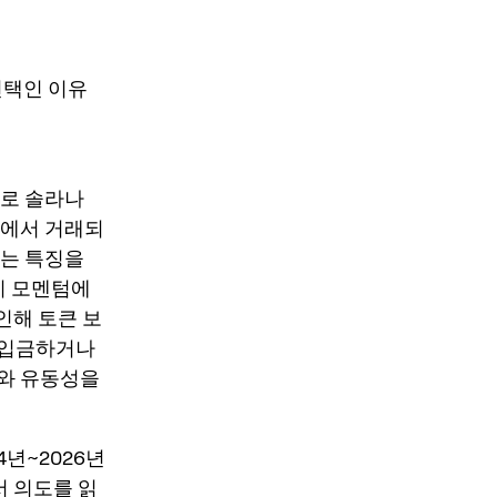
인 선택인 이유
 주로 솔라나
상장)에서 거래되
되는 특징을
티 모멘텀에
인해 토큰 보
 입금하거나
소와 유동성을
년~2026년
서 의도를 읽