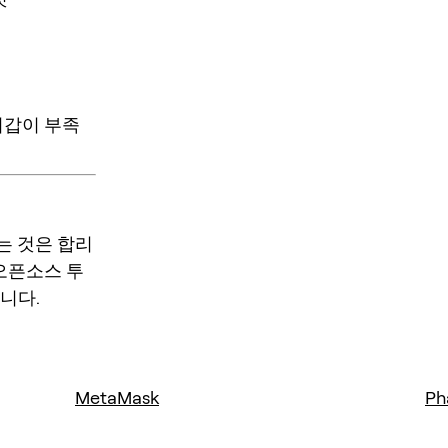
지갑이 부족
는 것은 합리
 오픈소스 투
니다.
MetaMask
Ph