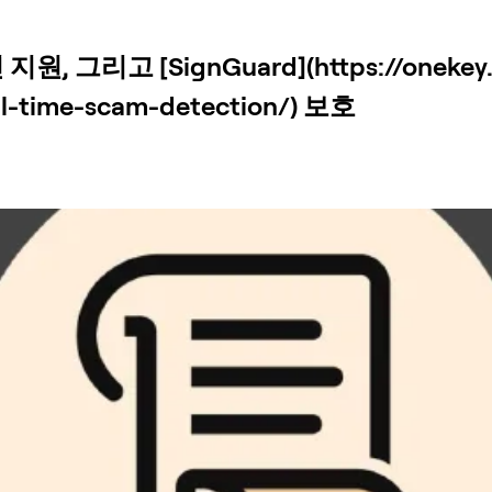
 그리고 [SignGuard](https://onekey.so
eal-time-scam-detection/) 보호