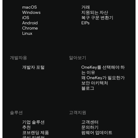
macOS
거래
Windows
지원되는 자산
iOS
복구 구문 변환기
Android
EIPs
Chrome
Linux
개발자용
알아보기
개발자 포털
OneKey를 선택해야 하
는 이유
왜 OneKey가 필요한가
보안 아키텍처
블로그
솔루션
고객지원
기업 솔루션
고객센터
추천
문의하기
코브랜딩 제품
펌웨어 업데이트
공식 리셀러