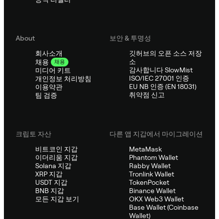
About
보안 & 투명성
회사소개
깃허브의 오픈 소스 저장
소
채용
채용
감사합니다 SlowMist
미디어 키트
ISO/IEC 27001 인증
개인정보 처리방침
EU NB 인증 (EN 18031)
이용약관
취약점 신고
팀 검증
크립토 자산
다른 앱 지갑에서 마이그레이션
비트코인 지갑
MetaMask
이더리움 지갑
Phantom Wallet
Solana 지갑
Rabby Wallet
XRP 지갑
Tronlink Wallet
USDT 지갑
TokenPocket
BNB 지갑
Binance Wallet
모든 지갑 보기
OKX Web3 Wallet
Base Wallet (Coinbase
Wallet)