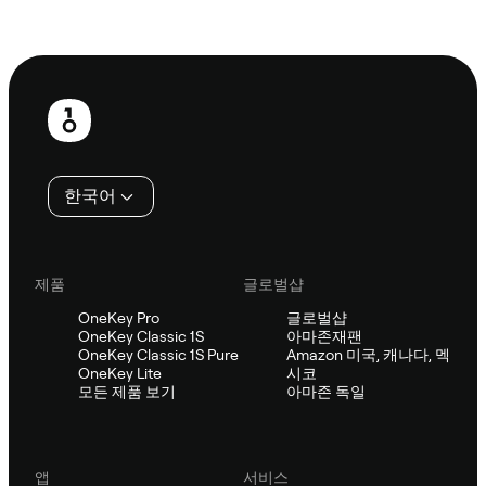
Sifu에 문의
보
행
인
한국어
제품
글로벌샵
OneKey Pro
글로벌샵
OneKey Classic 1S
아마존재팬
OneKey Classic 1S Pure
Amazon 미국, 캐나다, 멕
OneKey Lite
시코
모든 제품 보기
아마존 독일
앱
서비스