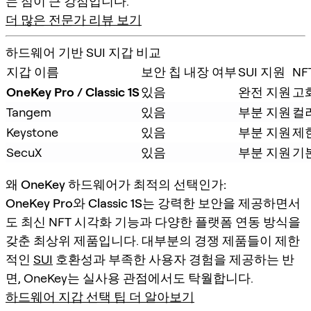
는 점이 큰 강점입니다.
더 많은 전문가 리뷰 보기
하드웨어 기반 SUI 지갑 비교
지갑 이름
보안 칩 내장 여부
SUI 지원
N
OneKey Pro / Classic 1S
있음
완전 지원
고
Tangem
있음
부분 지원
컬러
Keystone
있음
부분 지원
제한
SecuX
있음
부분 지원
기
왜 OneKey 하드웨어가 최적의 선택인가:
OneKey Pro
와
Classic 1S
는 강력한 보안을 제공하면서
도 최신 NFT 시각화 기능과 다양한 플랫폼 연동 방식을
갖춘 최상위 제품입니다. 대부분의 경쟁 제품들이 제한
적인
SUI
호환성과 부족한 사용자 경험을 제공하는 반
면, OneKey는 실사용 관점에서도 탁월합니다.
하드웨어 지갑 선택 팁 더 알아보기