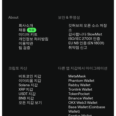
About
보안 & 투명성
회사소개
깃허브의 오픈 소스 저장
소
채용
채용
감사합니다 SlowMist
미디어 키트
ISO/IEC 27001 인증
개인정보 처리방침
EU NB 인증 (EN 18031)
이용약관
취약점 신고
팀 검증
크립토 자산
다른 앱 지갑에서 마이그레이션
비트코인 지갑
MetaMask
이더리움 지갑
Phantom Wallet
Solana 지갑
Rabby Wallet
XRP 지갑
Tronlink Wallet
USDT 지갑
TokenPocket
BNB 지갑
Binance Wallet
모든 지갑 보기
OKX Web3 Wallet
Base Wallet (Coinbase
Wallet)
Exodus Wallet