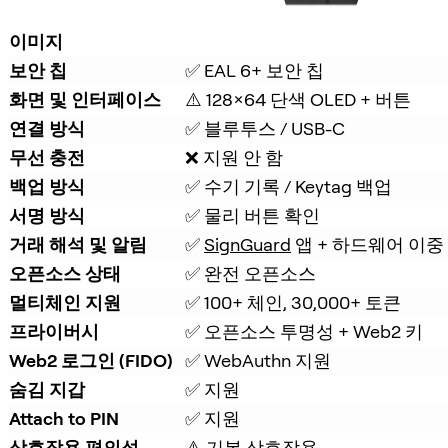
이미지
보안 칩
✅ EAL 6+ 보안 칩
화면 및 인터페이스
⚠️ 128×64 단색 OLED + 버튼
연결 방식
✅ 블루투스 / USB-C
무선 충전
❌ 지원 안 함
백업 방식
✅ 수기 기록 / Keytag 백업
서명 방식
✅ 물리 버튼 확인
거래 해석 및 알림
✅ 
SignGuard
 앱 + 하드웨어 이중
오픈소스 상태
✅ 완전 오픈소스
멀티체인 지원
✅ 100+ 체인, 30,000+ 토큰
프라이버시
✅ 오픈소스 투명성 + Web2 키
Web2 로그인 (FIDO)
✅ WebAuthn 지원
숨김 지갑
✅ 지원
Attach to PIN
✅ 지원
상호작용 편의성
⚠️ 기본 상호작용