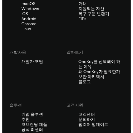
macOS
거래
Windows
지원되는 자산
iOS
복구 구문 변환기
Android
EIPs
Chrome
Linux
개발자용
알아보기
개발자 포털
OneKey를 선택해야 하
는 이유
왜 OneKey가 필요한가
보안 아키텍처
블로그
솔루션
고객지원
기업 솔루션
고객센터
추천
문의하기
코브랜딩 제품
펌웨어 업데이트
공식 리셀러