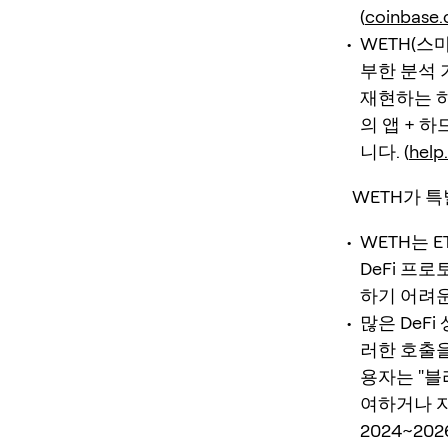
(
coinbase
WETH(스
부한 분석 
재현하는 하
의 앱 + 하
니다. (
help
WETH가 
WETH는 E
DeFi 프
하기 어려운
많은 DeF
러한 호출을
용자는 "블
여하거나 자
2024~2