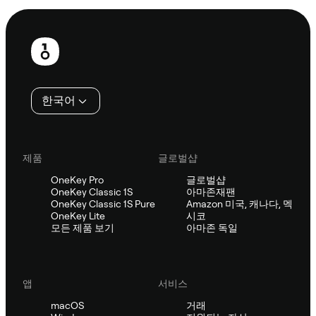
보
행
인
한국어
제품
글로벌샵
OneKey Pro
글로벌샵
OneKey Classic 1S
아마존재팬
OneKey Classic 1S Pure
Amazon 미국, 캐나다, 멕
OneKey Lite
시코
모든 제품 보기
아마존 독일
앱
서비스
macOS
거래