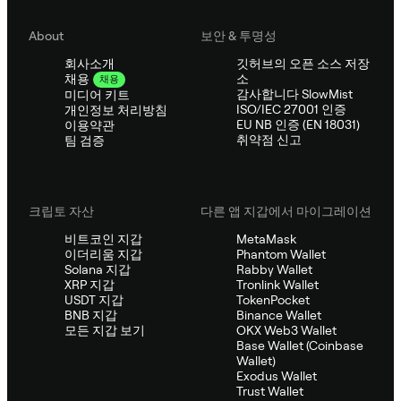
About
보안 & 투명성
회사소개
깃허브의 오픈 소스 저장
소
채용
채용
감사합니다 SlowMist
미디어 키트
ISO/IEC 27001 인증
개인정보 처리방침
EU NB 인증 (EN 18031)
이용약관
취약점 신고
팀 검증
크립토 자산
다른 앱 지갑에서 마이그레이션
비트코인 지갑
MetaMask
이더리움 지갑
Phantom Wallet
Solana 지갑
Rabby Wallet
XRP 지갑
Tronlink Wallet
USDT 지갑
TokenPocket
BNB 지갑
Binance Wallet
모든 지갑 보기
OKX Web3 Wallet
Base Wallet (Coinbase
Wallet)
Exodus Wallet
Trust Wallet