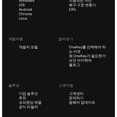
Windows
지원되는 자산
iOS
복구 구문 변환기
Android
EIPs
Chrome
Linux
개발자용
알아보기
개발자 포털
OneKey를 선택해야 하
는 이유
왜 OneKey가 필요한가
보안 아키텍처
블로그
솔루션
고객지원
기업 솔루션
고객센터
추천
문의하기
코브랜딩 제품
펌웨어 업데이트
공식 리셀러