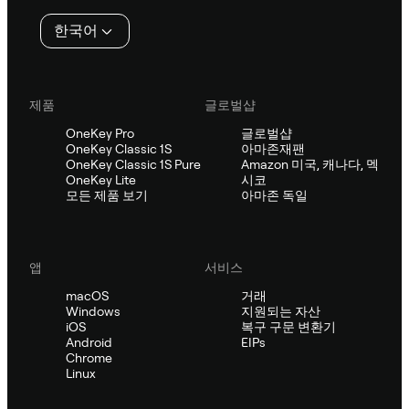
인
한국어
제품
글로벌샵
OneKey Pro
글로벌샵
OneKey Classic 1S
아마존재팬
OneKey Classic 1S Pure
Amazon 미국, 캐나다, 멕
OneKey Lite
시코
모든 제품 보기
아마존 독일
앱
서비스
macOS
거래
Windows
지원되는 자산
iOS
복구 구문 변환기
Android
EIPs
Chrome
Linux