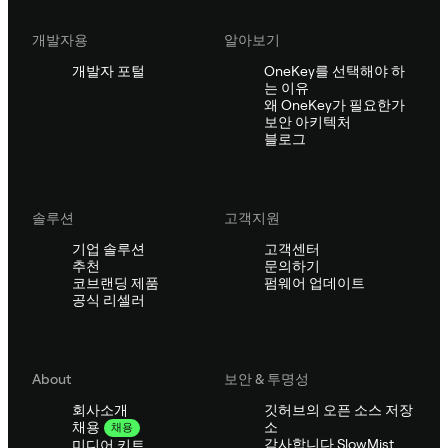
개발자용
알아보기
개발자 포털
OneKey를 선택해야 하
는 이유
왜 OneKey가 필요한가
보안 아키텍처
블로그
솔루션
고객지원
기업 솔루션
고객센터
추천
문의하기
코브랜딩 제품
펌웨어 업데이트
공식 리셀러
About
보안 & 투명성
회사소개
깃허브의 오픈 소스 저장
소
채용
채용
감사합니다 SlowMist
미디어 키트