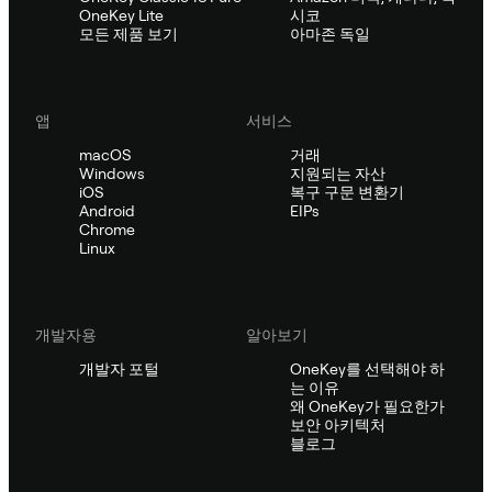
OneKey Lite
시코
모든 제품 보기
아마존 독일
앱
서비스
macOS
거래
Windows
지원되는 자산
iOS
복구 구문 변환기
Android
EIPs
Chrome
Linux
개발자용
알아보기
개발자 포털
OneKey를 선택해야 하
는 이유
왜 OneKey가 필요한가
보안 아키텍처
블로그