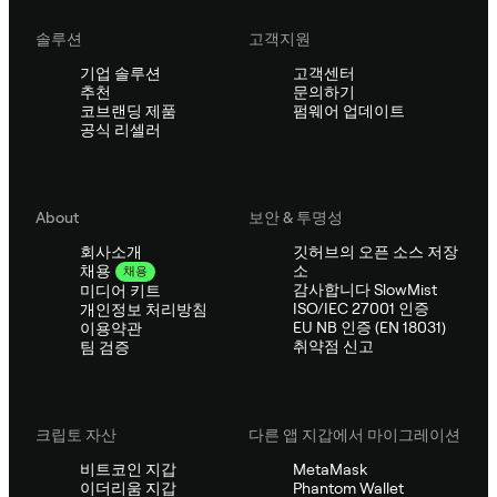
솔루션
고객지원
기업 솔루션
고객센터
추천
문의하기
코브랜딩 제품
펌웨어 업데이트
공식 리셀러
About
보안 & 투명성
회사소개
깃허브의 오픈 소스 저장
소
채용
채용
감사합니다 SlowMist
미디어 키트
ISO/IEC 27001 인증
개인정보 처리방침
EU NB 인증 (EN 18031)
이용약관
취약점 신고
팀 검증
크립토 자산
다른 앱 지갑에서 마이그레이션
비트코인 지갑
MetaMask
이더리움 지갑
Phantom Wallet