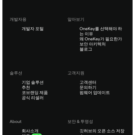
개발자용
알아보기
개발자 포털
OneKey를 선택해야 하
는 이유
왜 OneKey가 필요한가
보안 아키텍처
블로그
솔루션
고객지원
기업 솔루션
고객센터
추천
문의하기
코브랜딩 제품
펌웨어 업데이트
공식 리셀러
About
보안 & 투명성
회사소개
깃허브의 오픈 소스 저장