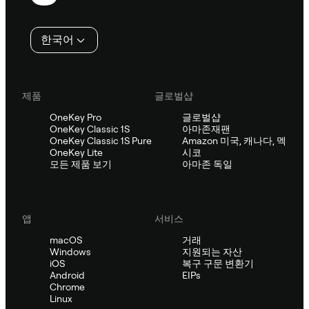
행
인
한국어
제품
글로벌샵
OneKey Pro
글로벌샵
OneKey Classic 1S
아마존재팬
OneKey Classic 1S Pure
Amazon 미국, 캐나다, 멕
OneKey Lite
시코
모든 제품 보기
아마존 독일
앱
서비스
macOS
거래
Windows
지원되는 자산
iOS
복구 구문 변환기
Android
EIPs
Chrome
Linux