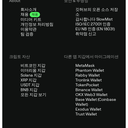
About
보안 & 투명성
회사소개
깃허브의 오픈 소스 저장
소
채용
채용
감사합니다 SlowMist
미디어 키트
ISO/IEC 27001 인증
개인정보 처리방침
EU NB 인증 (EN 18031)
이용약관
취약점 신고
팀 검증
크립토 자산
다른 앱 지갑에서 마이그레이션
비트코인 지갑
MetaMask
이더리움 지갑
Phantom Wallet
Solana 지갑
Rabby Wallet
XRP 지갑
Tronlink Wallet
USDT 지갑
TokenPocket
BNB 지갑
Binance Wallet
모든 지갑 보기
OKX Web3 Wallet
Base Wallet (Coinbase
Wallet)
Exodus Wallet
Trust Wallet