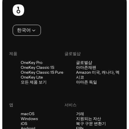
보
행
인
한국어
제품
글로벌샵
OneKey Pro
글로벌샵
OneKey Classic 1S
아마존재팬
OneKey Classic 1S Pure
Amazon 미국, 캐나다, 멕
OneKey Lite
시코
모든 제품 보기
아마존 독일
앱
서비스
macOS
거래
Windows
지원되는 자산
iOS
복구 구문 변환기
Android
EIPs