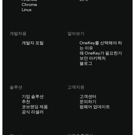
Chrome
Linux
개발자용
알아보기
개발자 포털
OneKey를 선택해야 하
는 이유
왜 OneKey가 필요한가
보안 아키텍처
블로그
솔루션
고객지원
기업 솔루션
고객센터
추천
문의하기
코브랜딩 제품
펌웨어 업데이트
공식 리셀러