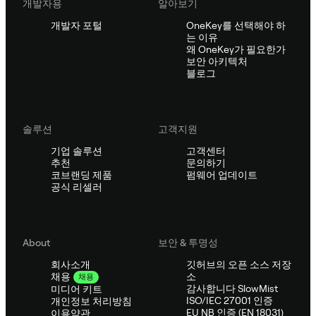
개발자용
알아보기
개발자 포털
OneKey를 선택해야 하
는 이유
왜 OneKey가 필요한가
보안 아키텍처
블로그
솔루션
고객지원
기업 솔루션
고객센터
추천
문의하기
코브랜딩 제품
펌웨어 업데이트
공식 리셀러
About
보안 & 투명성
회사소개
깃허브의 오픈 소스 저장
소
채용
채용
감사합니다 SlowMist
미디어 키트
ISO/IEC 27001 인증
개인정보 처리방침
EU NB 인증 (EN 18031)
이용약관