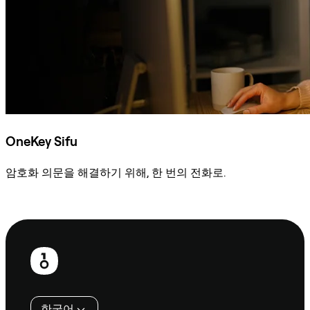
OneKey Sifu
암호화 의문을 해결하기 위해, 한 번의 전화로.
Sifu에 문의
보
행
인
한국어