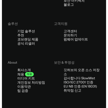
보안 아키텍처
블로그
솔루션
고객지원
기업 솔루션
고객센터
추천
문의하기
코브랜딩 제품
펌웨어 업데이트
공식 리셀러
About
보안 & 투명성
회사소개
깃허브의 오픈 소스 저장
소
채용
채용
감사합니다 SlowMist
미디어 키트
ISO/IEC 27001 인증
개인정보 처리방침
EU NB 인증 (EN 18031)
이용약관
취약점 신고
팀 검증