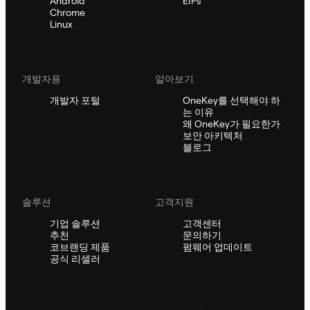
Android
EIPs
Chrome
Linux
개발자용
알아보기
개발자 포털
OneKey를 선택해야 하
는 이유
왜 OneKey가 필요한가
보안 아키텍처
블로그
솔루션
고객지원
기업 솔루션
고객센터
추천
문의하기
코브랜딩 제품
펌웨어 업데이트
공식 리셀러