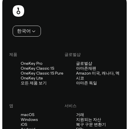
보
행
인
한국어
제품
글로벌샵
OneKey Pro
글로벌샵
OneKey Classic 1S
아마존재팬
OneKey Classic 1S Pure
Amazon 미국, 캐나다, 멕
OneKey Lite
시코
모든 제품 보기
아마존 독일
앱
서비스
macOS
거래
Windows
지원되는 자산
iOS
복구 구문 변환기