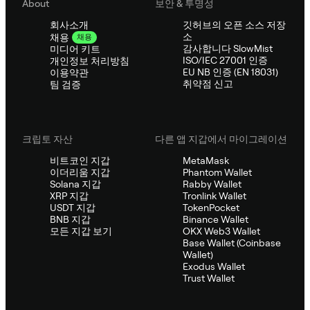
About
보안 & 투명성
회사소개
깃허브의 오픈 소스 저장
소
채용
채용
감사합니다 SlowMist
미디어 키트
ISO/IEC 27001 인증
개인정보 처리방침
EU NB 인증 (EN 18031)
이용약관
취약점 신고
팀 검증
크립토 자산
다른 앱 지갑에서 마이그레이션
비트코인 지갑
MetaMask
이더리움 지갑
Phantom Wallet
Solana 지갑
Rabby Wallet
XRP 지갑
Tronlink Wallet
USDT 지갑
TokenPocket
BNB 지갑
Binance Wallet
모든 지갑 보기
OKX Web3 Wallet
Base Wallet (Coinbase
Wallet)
Exodus Wallet
Trust Wallet