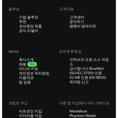
솔루션
고객지원
기업 솔루션
고객센터
추천
문의하기
코브랜딩 제품
펌웨어 업데이트
공식 리셀러
About
보안 & 투명성
회사소개
깃허브의 오픈 소스 저장
소
채용
채용
감사합니다 SlowMist
미디어 키트
ISO/IEC 27001 인증
개인정보 처리방침
EU NB 인증 (EN 18031)
이용약관
취약점 신고
팀 검증
크립토 자산
다른 앱 지갑에서 마이그레이션
비트코인 지갑
MetaMask
이더리움 지갑
Phantom Wallet