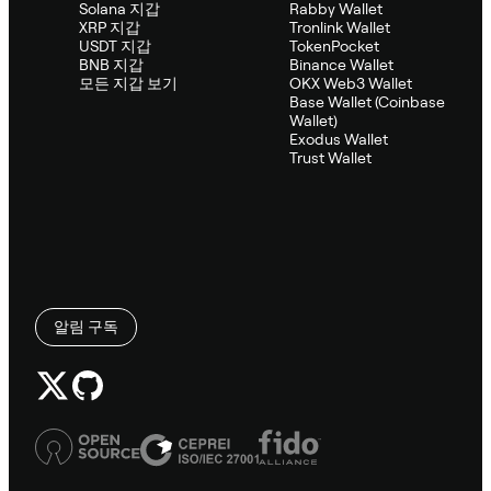
Solana 지갑
Rabby Wallet
XRP 지갑
Tronlink Wallet
USDT 지갑
TokenPocket
BNB 지갑
Binance Wallet
모든 지갑 보기
OKX Web3 Wallet
Base Wallet (Coinbase
Wallet)
Exodus Wallet
Trust Wallet
알림 구독