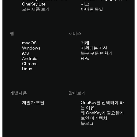
OneKey Lite
시코
모든 제품 보기
아마존 독일
앱
서비스
macOS
거래
Windows
지원되는 자산
iOS
복구 구문 변환기
Android
EIPs
Chrome
Linux
개발자용
알아보기
개발자 포털
OneKey를 선택해야 하
는 이유
왜 OneKey가 필요한가
보안 아키텍처
블로그