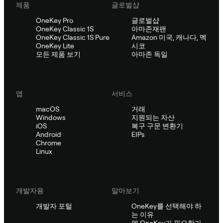
제품
글로벌샵
OneKey Pro
글로벌샵
OneKey Classic 1S
아마존재팬
OneKey Classic 1S Pure
Amazon 미국, 캐나다, 멕
OneKey Lite
시코
모든 제품 보기
아마존 독일
앱
서비스
macOS
거래
Windows
지원되는 자산
iOS
복구 구문 변환기
Android
EIPs
Chrome
Linux
개발자용
알아보기
개발자 포털
OneKey를 선택해야 하
는 이유