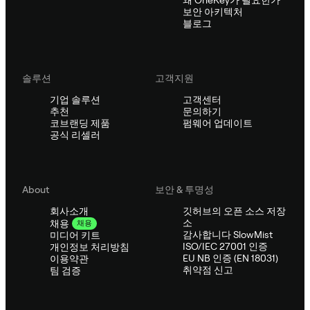
왜 OneKey가 필요한가
보안 아키텍처
블로그
솔루션
고객지원
기업 솔루션
고객센터
추천
문의하기
코브랜딩 제품
펌웨어 업데이트
공식 리셀러
About
보안 & 투명성
회사소개
깃허브의 오픈 소스 저장
소
채용
채용
감사합니다 SlowMist
미디어 키트
ISO/IEC 27001 인증
개인정보 처리방침
EU NB 인증 (EN 18031)
이용약관
취약점 신고
팀 검증