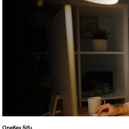
OneKey Sifu