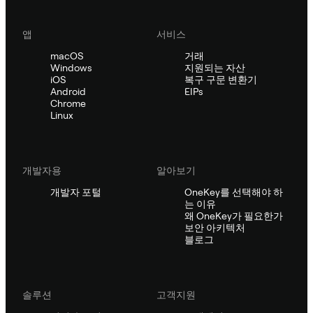
앱
서비스
macOS
거래
Windows
지원되는 자산
iOS
복구 구문 변환기
Android
EIPs
Chrome
Linux
개발자용
알아보기
개발자 포털
OneKey를 선택해야 하
는 이유
왜 OneKey가 필요한가
보안 아키텍처
블로그
솔루션
고객지원