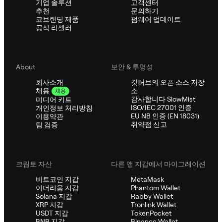
기업 솔루션
고객센터
추천
문의하기
코브랜딩 제품
펌웨어 업데이트
공식 리셀러
About
보안 & 투명성
회사소개
깃허브의 오픈 소스 저장
소
채용
채용
감사합니다 SlowMist
미디어 키트
ISO/IEC 27001 인증
개인정보 처리방침
EU NB 인증 (EN 18031)
이용약관
취약점 신고
팀 검증
크립토 자산
다른 앱 지갑에서 마이그레이션
비트코인 지갑
MetaMask
이더리움 지갑
Phantom Wallet
Solana 지갑
Rabby Wallet
XRP 지갑
Tronlink Wallet
USDT 지갑
TokenPocket
BNB 지갑
Binance Wallet