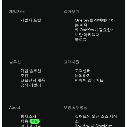
개발자용
알아보기
개발자 포털
OneKey를 선택해야 하
는 이유
왜 OneKey가 필요한가
보안 아키텍처
블로그
솔루션
고객지원
기업 솔루션
고객센터
추천
문의하기
코브랜딩 제품
펌웨어 업데이트
공식 리셀러
About
보안 & 투명성
회사소개
깃허브의 오픈 소스 저장
소
채용
채용
감사합니다 SlowMist
미디어 키트