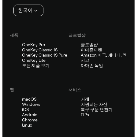
인
한국어
제품
글로벌샵
OneKey Pro
글로벌샵
OneKey Classic 1S
아마존재팬
OneKey Classic 1S Pure
Amazon 미국, 캐나다, 멕
OneKey Lite
시코
모든 제품 보기
아마존 독일
앱
서비스
macOS
거래
Windows
지원되는 자산
iOS
복구 구문 변환기
Android
EIPs
Chrome
Linux