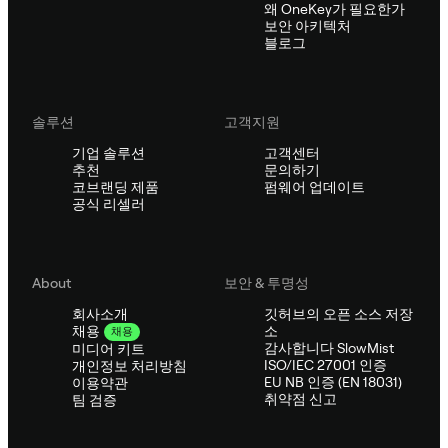
왜 OneKey가 필요한가
보안 아키텍처
블로그
솔루션
고객지원
기업 솔루션
고객센터
추천
문의하기
코브랜딩 제품
펌웨어 업데이트
공식 리셀러
About
보안 & 투명성
회사소개
깃허브의 오픈 소스 저장
소
채용
채용
감사합니다 SlowMist
미디어 키트
ISO/IEC 27001 인증
개인정보 처리방침
EU NB 인증 (EN 18031)
이용약관
취약점 신고
팀 검증