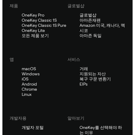
제품
글로벌샵
OneKey Pro
글로벌샵
OneKey Classic 1S
아마존재팬
OneKey Classic 1S Pure
Amazon 미국, 캐나다, 멕
OneKey Lite
시코
모든 제품 보기
아마존 독일
앱
서비스
macOS
거래
Windows
지원되는 자산
iOS
복구 구문 변환기
Android
EIPs
Chrome
Linux
개발자용
알아보기
개발자 포털
OneKey를 선택해야 하
는 이유