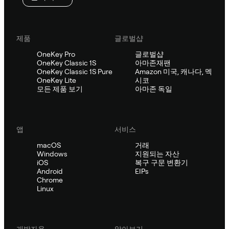
제품
글로벌샵
OneKey Pro
글로벌샵
OneKey Classic 1S
아마존재팬
OneKey Classic 1S Pure
Amazon 미국, 캐나다, 멕
OneKey Lite
시코
모든 제품 보기
아마존 독일
앱
서비스
macOS
거래
Windows
지원되는 자산
iOS
복구 구문 변환기
Android
EIPs
Chrome
Linux