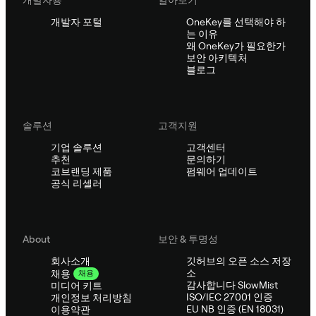
개발자용
알아보기
개발자 포털
OneKey를 선택해야 하
는 이유
왜 OneKey가 필요한가
보안 아키텍처
블로그
솔루션
고객지원
기업 솔루션
고객센터
추천
문의하기
코브랜딩 제품
펌웨어 업데이트
공식 리셀러
About
보안 & 투명성
회사소개
깃허브의 오픈 소스 저장
소
채용
채용
감사합니다 SlowMist
미디어 키트
ISO/IEC 27001 인증
개인정보 처리방침
EU NB 인증 (EN 18031)
이용약관