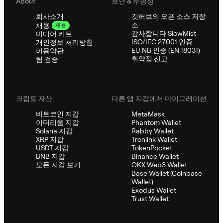
About
보안 & 투명성
회사소개
깃허브의 오픈 소스 저장
소
채용
채용
감사합니다 SlowMist
미디어 키트
ISO/IEC 27001 인증
개인정보 처리방침
EU NB 인증 (EN 18031)
이용약관
취약점 신고
팀 검증
크립토 자산
다른 앱 지갑에서 마이그레이션
비트코인 지갑
MetaMask
이더리움 지갑
Phantom Wallet
Solana 지갑
Rabby Wallet
XRP 지갑
Tronlink Wallet
USDT 지갑
TokenPocket
BNB 지갑
Binance Wallet
모든 지갑 보기
OKX Web3 Wallet
Base Wallet (Coinbase
Wallet)
Exodus Wallet
Trust Wallet