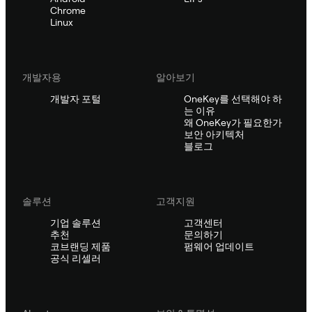
Chrome
Linux
개발자용
알아보기
개발자 포털
OneKey를 선택해야 하
는 이유
왜 OneKey가 필요한가
보안 아키텍처
블로그
솔루션
고객지원
기업 솔루션
고객센터
추천
문의하기
코브랜딩 제품
펌웨어 업데이트
공식 리셀러