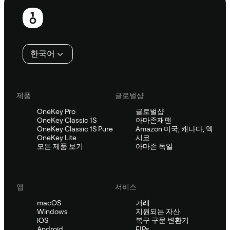
보
행
인
한국어
제품
글로벌샵
OneKey Pro
글로벌샵
OneKey Classic 1S
아마존재팬
OneKey Classic 1S Pure
Amazon 미국, 캐나다, 멕
OneKey Lite
시코
모든 제품 보기
아마존 독일
앱
서비스
macOS
거래
Windows
지원되는 자산
iOS
복구 구문 변환기
Android
EIPs