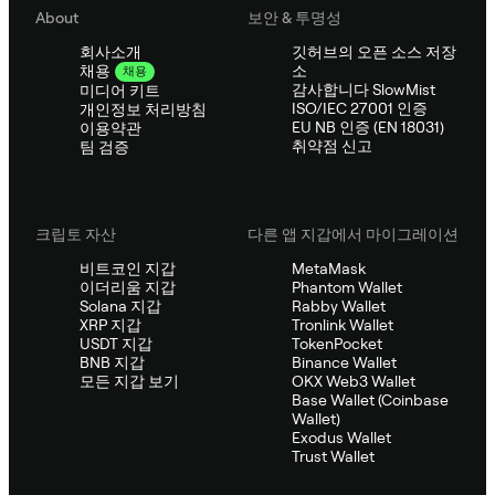
About
보안 & 투명성
회사소개
깃허브의 오픈 소스 저장
소
채용
채용
감사합니다 SlowMist
미디어 키트
ISO/IEC 27001 인증
개인정보 처리방침
EU NB 인증 (EN 18031)
이용약관
취약점 신고
팀 검증
크립토 자산
다른 앱 지갑에서 마이그레이션
비트코인 지갑
MetaMask
이더리움 지갑
Phantom Wallet
Solana 지갑
Rabby Wallet
XRP 지갑
Tronlink Wallet
USDT 지갑
TokenPocket
BNB 지갑
Binance Wallet
모든 지갑 보기
OKX Web3 Wallet
Base Wallet (Coinbase
Wallet)
Exodus Wallet
Trust Wallet