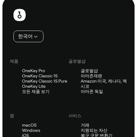
보
행
인
한국어
제품
글로벌샵
OneKey Pro
글로벌샵
OneKey Classic 1S
아마존재팬
OneKey Classic 1S Pure
Amazon 미국, 캐나다, 멕
OneKey Lite
시코
모든 제품 보기
아마존 독일
앱
서비스
macOS
거래
Windows
지원되는 자산
iOS
복구 구문 변환기