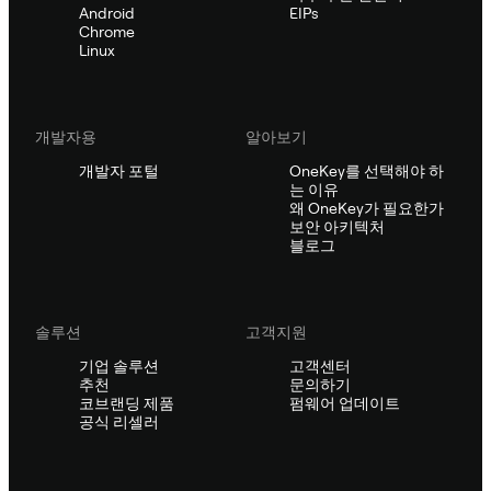
Android
EIPs
Chrome
Linux
개발자용
알아보기
개발자 포털
OneKey를 선택해야 하
는 이유
왜 OneKey가 필요한가
보안 아키텍처
블로그
솔루션
고객지원
기업 솔루션
고객센터
추천
문의하기
코브랜딩 제품
펌웨어 업데이트
공식 리셀러