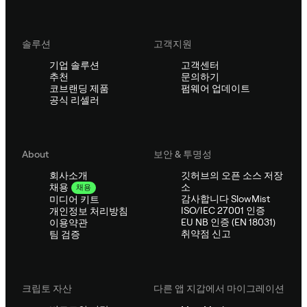
솔루션
고객지원
기업 솔루션
고객센터
추천
문의하기
코브랜딩 제품
펌웨어 업데이트
공식 리셀러
About
보안 & 투명성
회사소개
깃허브의 오픈 소스 저장
소
채용
채용
감사합니다 SlowMist
미디어 키트
ISO/IEC 27001 인증
개인정보 처리방침
EU NB 인증 (EN 18031)
이용약관
취약점 신고
팀 검증
크립토 자산
다른 앱 지갑에서 마이그레이션