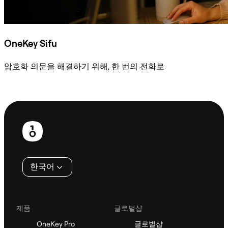
OneKey Sifu
암호화 의문을 해결하기 위해, 한 번의 전화로.
Sifu에 문의
보
행
인
한국어
제품
글로벌샵
OneKey Pro
글로벌샵