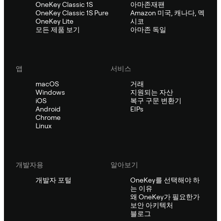
OneKey Classic 1S
아마존재팬
OneKey Classic 1S Pure
Amazon 미국, 캐나다, 멕
OneKey Lite
시코
모든 제품 보기
아마존 독일
앱
서비스
macOS
거래
Windows
지원되는 자산
iOS
복구 구문 변환기
Android
EIPs
Chrome
Linux
개발자용
알아보기
개발자 포털
OneKey를 선택해야 하
는 이유
왜 OneKey가 필요한가
보안 아키텍처
블로그