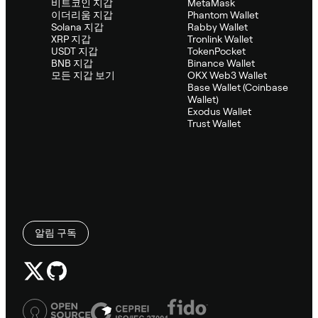
비트코인 지갑
MetaMask
이더리움 지갑
Phantom Wallet
Solana 지갑
Rabby Wallet
XRP 지갑
Tronlink Wallet
USDT 지갑
TokenPocket
BNB 지갑
Binance Wallet
모든 지갑 보기
OKX Web3 Wallet
Base Wallet (Coinbase
Wallet)
Exodus Wallet
Trust Wallet
알림 구독