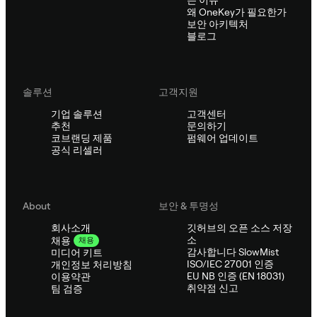
는 이유
왜 OneKey가 필요한가
보안 아키텍처
블로그
솔루션
고객지원
기업 솔루션
고객센터
추천
문의하기
코브랜딩 제품
펌웨어 업데이트
공식 리셀러
About
보안 & 투명성
회사소개
깃허브의 오픈 소스 저장
소
채용
채용
감사합니다 SlowMist
미디어 키트
ISO/IEC 27001 인증
개인정보 처리방침
EU NB 인증 (EN 18031)
이용약관
취약점 신고
팀 검증