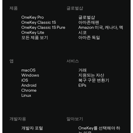
제품
글로벌샵
OneKey Pro
글로벌샵
OneKey Classic 1S
아마존재팬
OneKey Classic 1S Pure
Amazon 미국, 캐나다, 멕
OneKey Lite
시코
모든 제품 보기
아마존 독일
앱
서비스
macOS
거래
Windows
지원되는 자산
iOS
복구 구문 변환기
Android
EIPs
Chrome
Linux
개발자용
알아보기
개발자 포털
OneKey를 선택해야 하