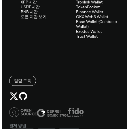
XRP 지갑
Tronlink Wallet
USDT 지갑
TokenPocket
BNB 지갑
Binance Wallet
모든 지갑 보기
OKX Web3 Wallet
Base Wallet (Coinbase
Wallet)
Exodus Wallet
Trust Wallet
알림 구독
결제 방법