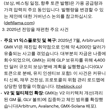
(보상, 베스팅 일정, 향후 토큰 발행)은 가용 공급량과
가격 압력의 주요 동인입니다. 발행량을 변경할 수 있
는 제안에 대한 거버넌스 논의를 참고하십시오.
(
defillama.com
)
3. 2025년 전망을 재편한 주요 사건
주요 V1 익스플로잇 및 복구:
2025년 7월, Arbitrum의
GMX V1은 재진입 취약점으로 인해 약 4,200만 달러가
유출되는 사고를 겪었습니다. 대부분의 자금은 나중에
회수되었으며, GMX는 피해 GLP 보유자를 위해 4,400
만 달러 규모의 보상/분배 계획을 실행했습니다(GLV
토큰으로 분배, 유지 인센티브 포함). 이 사건은 커뮤니
티 신뢰, 재무 건전성, 프로토콜의 위험 관리 로드맵에
상당한 영향을 미쳤습니다. (
theblock.co
)
V2 및 멀티체인 확장:
GMX는 V2 아키텍처 개선(격리
된 GM 풀, GLV 볼트)에 집중하고 체인 범위를 확장했
습니다(Arbitrum, Avalanche, GMX-Solana 배포).