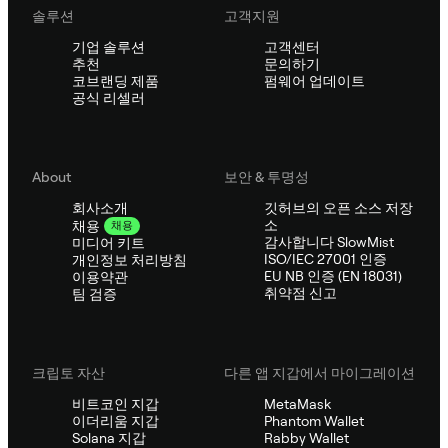
솔루션
고객지원
기업 솔루션
고객센터
추천
문의하기
코브랜딩 제품
펌웨어 업데이트
공식 리셀러
About
보안 & 투명성
회사소개
깃허브의 오픈 소스 저장
소
채용
채용
감사합니다 SlowMist
미디어 키트
ISO/IEC 27001 인증
개인정보 처리방침
EU NB 인증 (EN 18031)
이용약관
취약점 신고
팀 검증
크립토 자산
다른 앱 지갑에서 마이그레이션
비트코인 지갑
MetaMask
이더리움 지갑
Phantom Wallet
Solana 지갑
Rabby Wallet