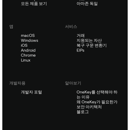
모든 제품 보기
아마존 독일
앱
서비스
macOS
거래
Windows
지원되는 자산
iOS
복구 구문 변환기
Android
EIPs
Chrome
Linux
개발자용
알아보기
개발자 포털
OneKey를 선택해야 하
는 이유
왜 OneKey가 필요한가
보안 아키텍처
블로그