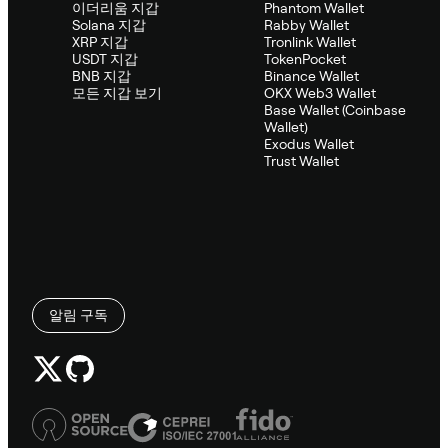
이더리움 지갑
Phantom Wallet
Solana 지갑
Rabby Wallet
XRP 지갑
Tronlink Wallet
USDT 지갑
TokenPocket
BNB 지갑
Binance Wallet
모든 지갑 보기
OKX Web3 Wallet
Base Wallet (Coinbase
Wallet)
Exodus Wallet
Trust Wallet
알림 구독