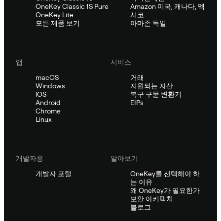
OneKey Classic 1S Pure
Amazon 미국, 캐나다, 멕
OneKey Lite
시코
모든 제품 보기
아마존 독일
앱
서비스
macOS
거래
Windows
지원되는 자산
iOS
복구 구문 변환기
Android
EIPs
Chrome
Linux
개발자용
알아보기
개발자 포털
OneKey를 선택해야 하
는 이유
왜 OneKey가 필요한가
보안 아키텍처
블로그