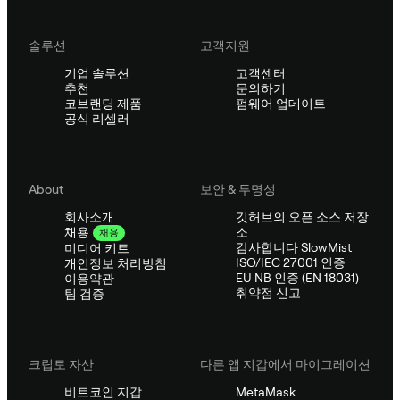
솔루션
고객지원
기업 솔루션
고객센터
추천
문의하기
코브랜딩 제품
펌웨어 업데이트
공식 리셀러
About
보안 & 투명성
회사소개
깃허브의 오픈 소스 저장
소
채용
채용
감사합니다 SlowMist
미디어 키트
ISO/IEC 27001 인증
개인정보 처리방침
EU NB 인증 (EN 18031)
이용약관
취약점 신고
팀 검증
크립토 자산
다른 앱 지갑에서 마이그레이션
비트코인 지갑
MetaMask