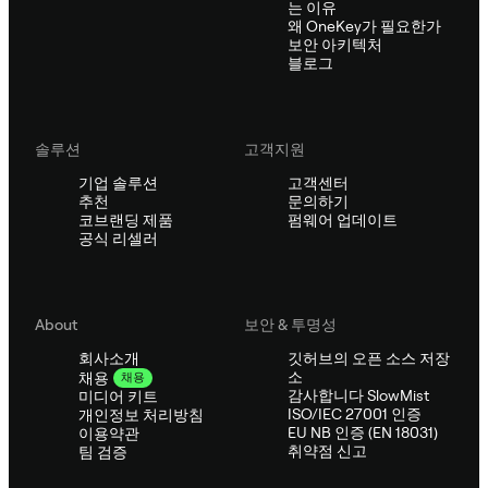
는 이유
왜 OneKey가 필요한가
보안 아키텍처
블로그
솔루션
고객지원
기업 솔루션
고객센터
추천
문의하기
코브랜딩 제품
펌웨어 업데이트
공식 리셀러
About
보안 & 투명성
회사소개
깃허브의 오픈 소스 저장
소
채용
채용
감사합니다 SlowMist
미디어 키트
ISO/IEC 27001 인증
개인정보 처리방침
EU NB 인증 (EN 18031)
이용약관
취약점 신고
팀 검증