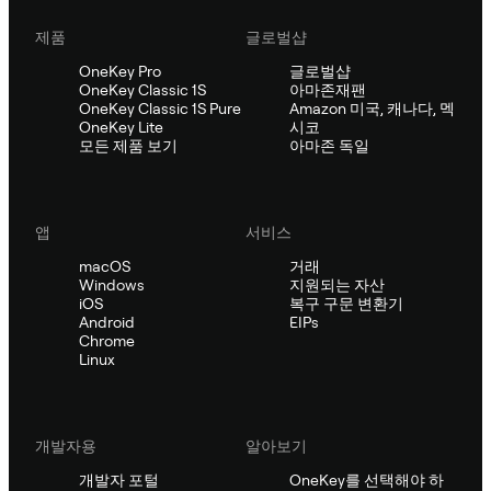
제품
글로벌샵
OneKey Pro
글로벌샵
OneKey Classic 1S
아마존재팬
OneKey Classic 1S Pure
Amazon 미국, 캐나다, 멕
OneKey Lite
시코
모든 제품 보기
아마존 독일
앱
서비스
macOS
거래
Windows
지원되는 자산
iOS
복구 구문 변환기
Android
EIPs
Chrome
Linux
개발자용
알아보기
개발자 포털
OneKey를 선택해야 하