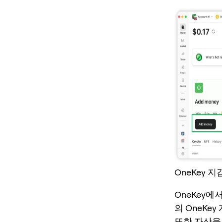
OneKey 지
OneKey에
의 OneKe
또한 자산을 