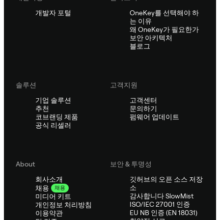
개발자 포털
OneKey를 선택해야 하
는 이유
왜 OneKey가 필요한가
보안 아키텍처
블로그
솔루션
고객지원
기업 솔루션
고객센터
추천
문의하기
코브랜딩 제품
펌웨어 업데이트
공식 리셀러
About
보안 & 투명성
회사소개
깃허브의 오픈 소스 저장
소
채용
채용
감사합니다 SlowMist
미디어 키트
ISO/IEC 27001 인증
개인정보 처리방침
EU NB 인증 (EN 18031)
이용약관