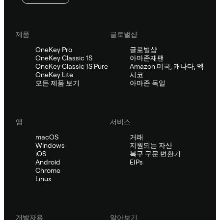
제품
글로벌샵
OneKey Pro
글로벌샵
OneKey Classic 1S
아마존재팬
OneKey Classic 1S Pure
Amazon 미국, 캐나다, 멕
OneKey Lite
시코
모든 제품 보기
아마존 독일
앱
서비스
macOS
거래
Windows
지원되는 자산
iOS
복구 구문 변환기
Android
EIPs
Chrome
Linux
개발자용
알아보기