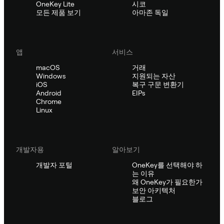
OneKey Lite
시코
모든 제품 보기
아마존 독일
앱
서비스
macOS
거래
Windows
지원되는 자산
iOS
복구 구문 변환기
Android
EIPs
Chrome
Linux
개발자용
알아보기
개발자 포털
OneKey를 선택해야 하
는 이유
왜 OneKey가 필요한가
보안 아키텍처
블로그