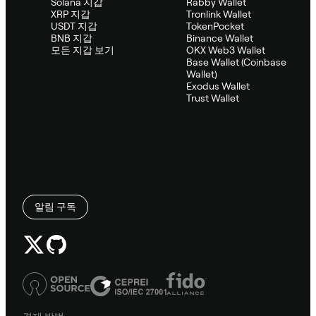
Solana 지갑
Rabby Wallet
XRP 지갑
Tronlink Wallet
USDT 지갑
TokenPocket
BNB 지갑
Binance Wallet
모든 지갑 보기
OKX Web3 Wallet
Base Wallet (Coinbase
Wallet)
Exodus Wallet
Trust Wallet
알림 구독