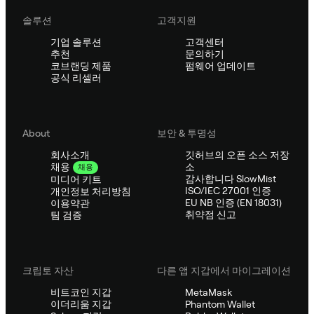
솔루션
고객지원
기업 솔루션
고객센터
추천
문의하기
코브랜딩 제품
펌웨어 업데이트
공식 리셀러
About
보안 & 투명성
회사소개
깃허브의 오픈 소스 저장
소
채용
채용
감사합니다 SlowMist
미디어 키트
ISO/IEC 27001 인증
개인정보 처리방침
EU NB 인증 (EN 18031)
이용약관
취약점 신고
팀 검증
크립토 자산
다른 앱 지갑에서 마이그레이션
비트코인 지갑
MetaMask
이더리움 지갑
Phantom Wallet