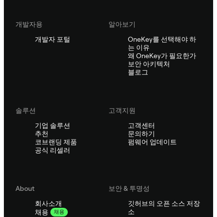
개발자용
알아보기
개발자 포털
OneKey를 선택해야 하
는 이유
왜 OneKey가 필요한가
보안 아키텍처
블로그
솔루션
고객지원
기업 솔루션
고객센터
추천
문의하기
코브랜딩 제품
펌웨어 업데이트
공식 리셀러
About
보안 & 투명성
회사소개
깃허브의 오픈 소스 저장
소
채용
채용