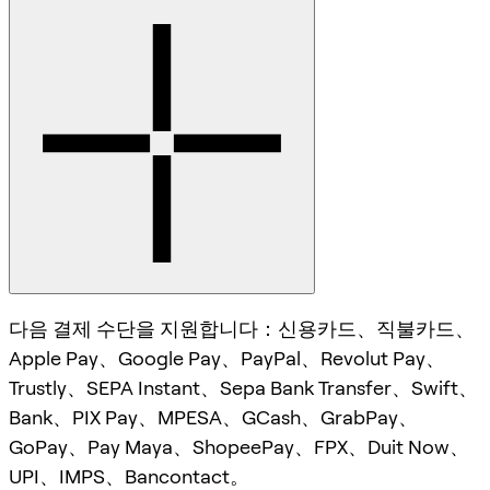
다음 결제 수단을 지원합니다：신용카드、직불카드、
Apple Pay、Google Pay、PayPal、Revolut Pay、
Trustly、SEPA Instant、Sepa Bank Transfer、Swift、
Bank、PIX Pay、MPESA、GCash、GrabPay、
GoPay、Pay Maya、ShopeePay、FPX、Duit Now、
UPI、IMPS、Bancontact。