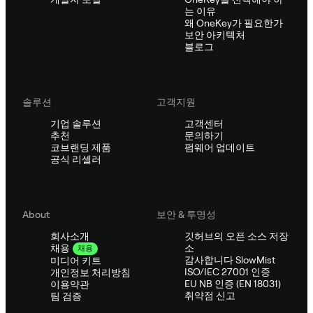
는 이유
왜 OneKey가 필요한가
보안 아키텍처
블로그
솔루션
고객지원
기업 솔루션
고객센터
추천
문의하기
코브랜딩 제품
펌웨어 업데이트
공식 리셀러
About
보안 & 투명성
회사소개
깃허브의 오픈 소스 저장
소
채용
채용
감사합니다 SlowMist
미디어 키트
ISO/IEC 27001 인증
개인정보 처리방침
EU NB 인증 (EN 18031)
이용약관
취약점 신고
팀 검증