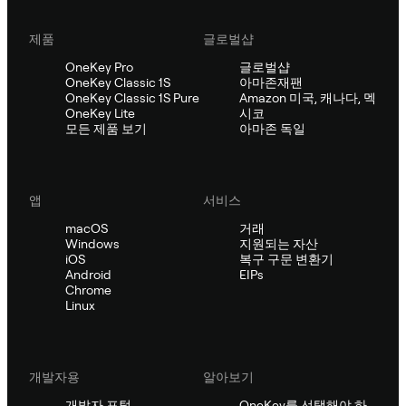
제품
글로벌샵
OneKey Pro
글로벌샵
OneKey Classic 1S
아마존재팬
OneKey Classic 1S Pure
Amazon 미국, 캐나다, 멕
OneKey Lite
시코
모든 제품 보기
아마존 독일
앱
서비스
macOS
거래
Windows
지원되는 자산
iOS
복구 구문 변환기
Android
EIPs
Chrome
Linux
개발자용
알아보기
개발자 포털
OneKey를 선택해야 하