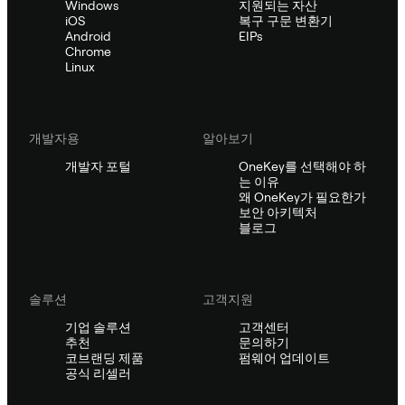
Windows
지원되는 자산
iOS
복구 구문 변환기
Android
EIPs
Chrome
Linux
개발자용
알아보기
개발자 포털
OneKey를 선택해야 하
는 이유
왜 OneKey가 필요한가
보안 아키텍처
블로그
솔루션
고객지원
기업 솔루션
고객센터
추천
문의하기
코브랜딩 제품
펌웨어 업데이트
공식 리셀러