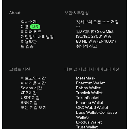
About
보안 & 투명성
회사소개
깃허브의 오픈 소스 저장
소
채용
채용
감사합니다 SlowMist
미디어 키트
ISO/IEC 27001 인증
개인정보 처리방침
EU NB 인증 (EN 18031)
이용약관
취약점 신고
팀 검증
크립토 자산
다른 앱 지갑에서 마이그레이션
비트코인 지갑
MetaMask
이더리움 지갑
Phantom Wallet
Solana 지갑
Rabby Wallet
XRP 지갑
Tronlink Wallet
USDT 지갑
TokenPocket
BNB 지갑
Binance Wallet
모든 지갑 보기
OKX Web3 Wallet
Base Wallet (Coinbase
Wallet)
Exodus Wallet
Trust Wallet