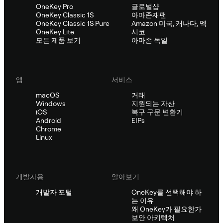
OneKey Pro
글로벌샵
OneKey Classic 1S
아마존재팬
OneKey Classic 1S Pure
Amazon 미국, 캐나다, 멕
OneKey Lite
시코
모든 제품 보기
아마존 독일
앱
서비스
macOS
거래
Windows
지원되는 자산
iOS
복구 구문 변환기
Android
EIPs
Chrome
Linux
개발자용
알아보기
개발자 포털
OneKey를 선택해야 하
는 이유
왜 OneKey가 필요한가
보안 아키텍처