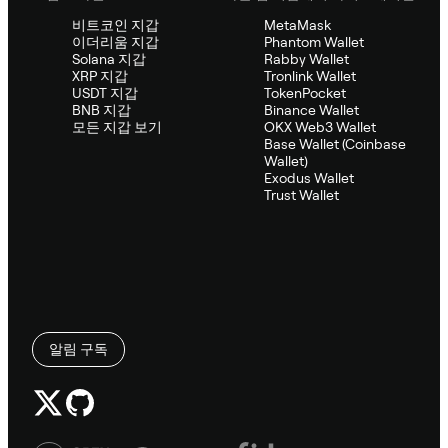
비트코인 지갑
MetaMask
이더리움 지갑
Phantom Wallet
Solana 지갑
Rabby Wallet
XRP 지갑
Tronlink Wallet
USDT 지갑
TokenPocket
BNB 지갑
Binance Wallet
모든 지갑 보기
OKX Web3 Wallet
Base Wallet (Coinbase
Wallet)
Exodus Wallet
Trust Wallet
알림 구독