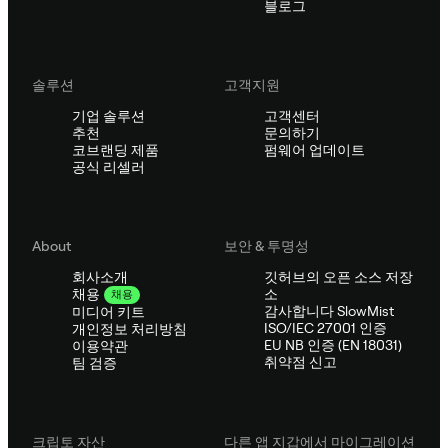
블로그
솔루션
고객지원
기업 솔루션
고객센터
추천
문의하기
코브랜딩 제품
펌웨어 업데이트
공식 리셀러
About
보안 & 투명성
회사소개
깃허브의 오픈 소스 저장
소
채용
채용
감사합니다 SlowMist
미디어 키트
ISO/IEC 27001 인증
개인정보 처리방침
EU NB 인증 (EN 18031)
이용약관
취약점 신고
팀 검증
크립토 자산
다른 앱 지갑에서 마이그레이션