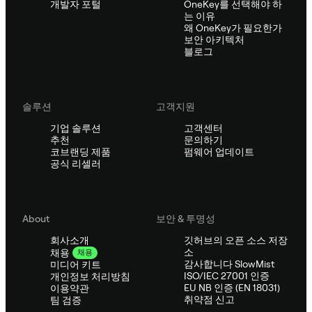
개발자 포털
OneKey를 선택해야 하
는 이유
왜 OneKey가 필요한가
보안 아키텍처
블로그
솔루션
고객지원
기업 솔루션
고객센터
추천
문의하기
코브랜딩 제품
펌웨어 업데이트
공식 리셀러
About
보안 & 투명성
회사소개
깃허브의 오픈 소스 저장
소
채용
채용
감사합니다 SlowMist
미디어 키트
ISO/IEC 27001 인증
개인정보 처리방침
EU NB 인증 (EN 18031)
이용약관
취약점 신고
팀 검증