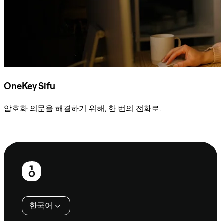
OneKey Sifu
암호화 의문을 해결하기 위해, 한 번의 전화로.
Sifu에 문의
보
행
인
한국어