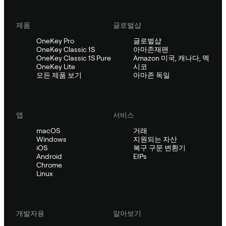
제품
글로벌샵
OneKey Pro
글로벌샵
OneKey Classic 1S
아마존재팬
OneKey Classic 1S Pure
Amazon 미국, 캐나다, 멕
OneKey Lite
시코
모든 제품 보기
아마존 독일
앱
서비스
macOS
거래
Windows
지원되는 자산
iOS
복구 구문 변환기
Android
EIPs
Chrome
Linux
개발자용
알아보기