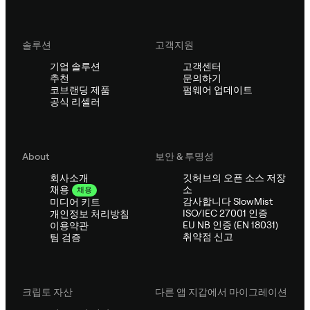
솔루션
고객지원
기업 솔루션
고객센터
추천
문의하기
코브랜딩 제품
펌웨어 업데이트
공식 리셀러
About
보안 & 투명성
회사소개
깃허브의 오픈 소스 저장
소
채용
채용
감사합니다 SlowMist
미디어 키트
ISO/IEC 27001 인증
개인정보 처리방침
EU NB 인증 (EN 18031)
이용약관
취약점 신고
팀 검증
크립토 자산
다른 앱 지갑에서 마이그레이션