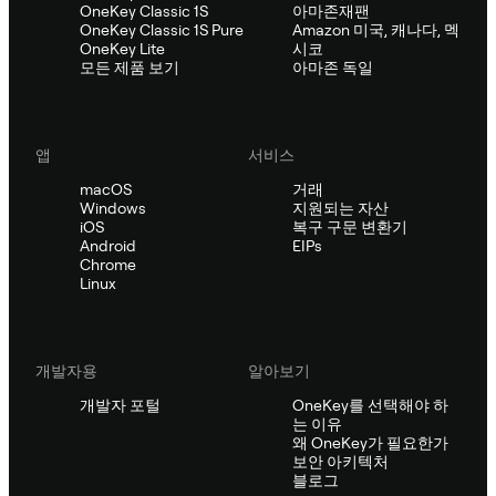
OneKey Classic 1S
아마존재팬
OneKey Classic 1S Pure
Amazon 미국, 캐나다, 멕
OneKey Lite
시코
모든 제품 보기
아마존 독일
앱
서비스
macOS
거래
Windows
지원되는 자산
iOS
복구 구문 변환기
Android
EIPs
Chrome
Linux
개발자용
알아보기
개발자 포털
OneKey를 선택해야 하
는 이유
왜 OneKey가 필요한가
보안 아키텍처
블로그