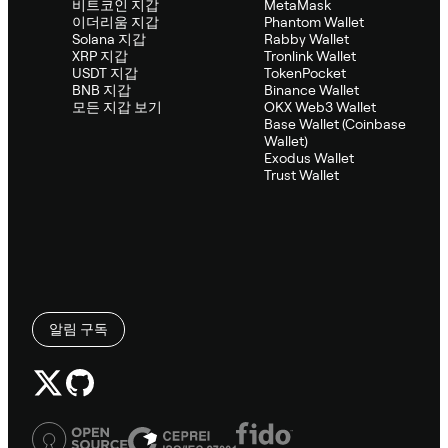
비트코인 지갑
MetaMask
이더리움 지갑
Phantom Wallet
Solana 지갑
Rabby Wallet
XRP 지갑
Tronlink Wallet
USDT 지갑
TokenPocket
BNB 지갑
Binance Wallet
모든 지갑 보기
OKX Web3 Wallet
Base Wallet (Coinbase
Wallet)
Exodus Wallet
Trust Wallet
알림 구독