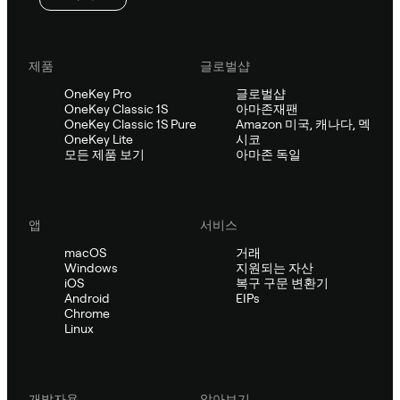
제품
글로벌샵
OneKey Pro
글로벌샵
OneKey Classic 1S
아마존재팬
OneKey Classic 1S Pure
Amazon 미국, 캐나다, 멕
OneKey Lite
시코
모든 제품 보기
아마존 독일
앱
서비스
macOS
거래
Windows
지원되는 자산
iOS
복구 구문 변환기
Android
EIPs
Chrome
Linux
개발자용
알아보기