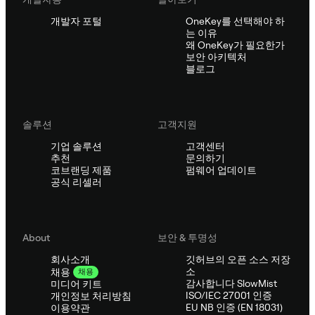
개발자 포털
OneKey를 선택해야 하
는 이유
왜 OneKey가 필요한가
보안 아키텍처
블로그
솔루션
고객지원
기업 솔루션
고객센터
추천
문의하기
코브랜딩 제품
펌웨어 업데이트
공식 리셀러
About
보안 & 투명성
회사소개
깃허브의 오픈 소스 저장
소
채용
채용
감사합니다 SlowMist
미디어 키트
ISO/IEC 27001 인증
개인정보 처리방침
EU NB 인증 (EN 18031)
이용약관