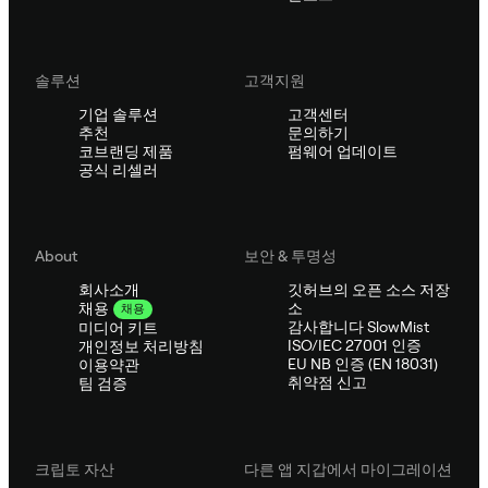
솔루션
고객지원
기업 솔루션
고객센터
추천
문의하기
코브랜딩 제품
펌웨어 업데이트
공식 리셀러
About
보안 & 투명성
회사소개
깃허브의 오픈 소스 저장
소
채용
채용
감사합니다 SlowMist
미디어 키트
ISO/IEC 27001 인증
개인정보 처리방침
EU NB 인증 (EN 18031)
이용약관
취약점 신고
팀 검증
크립토 자산
다른 앱 지갑에서 마이그레이션