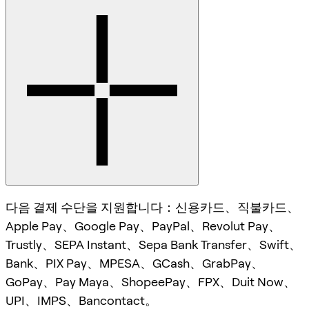
다음 결제 수단을 지원합니다：신용카드、직불카드、
Apple Pay、Google Pay、PayPal、Revolut Pay、
Trustly、SEPA Instant、Sepa Bank Transfer、Swift、
Bank、PIX Pay、MPESA、GCash、GrabPay、
GoPay、Pay Maya、ShopeePay、FPX、Duit Now、
UPI、IMPS、Bancontact。