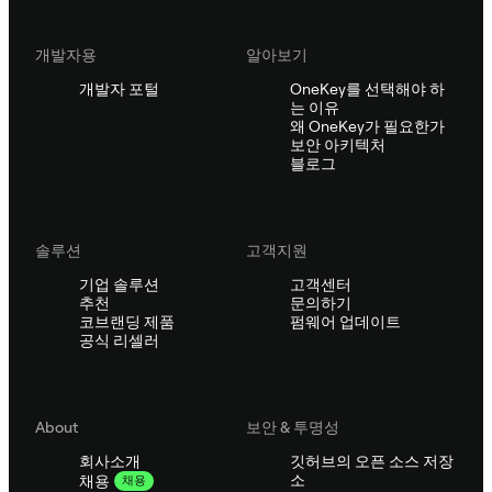
개발자용
알아보기
개발자 포털
OneKey를 선택해야 하
는 이유
왜 OneKey가 필요한가
보안 아키텍처
블로그
솔루션
고객지원
기업 솔루션
고객센터
추천
문의하기
코브랜딩 제품
펌웨어 업데이트
공식 리셀러
About
보안 & 투명성
회사소개
깃허브의 오픈 소스 저장
소
채용
채용