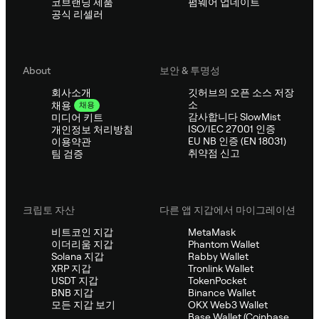
코브랜딩 제품
펌웨어 업데이트
공식 리셀러
About
보안 & 투명성
회사소개
깃허브의 오픈 소스 저장
소
채용
채용
감사합니다 SlowMist
미디어 키트
ISO/IEC 27001 인증
개인정보 처리방침
EU NB 인증 (EN 18031)
이용약관
취약점 신고
팀 검증
크립토 자산
다른 앱 지갑에서 마이그레이션
비트코인 지갑
MetaMask
이더리움 지갑
Phantom Wallet
Solana 지갑
Rabby Wallet
XRP 지갑
Tronlink Wallet
USDT 지갑
TokenPocket
BNB 지갑
Binance Wallet
모든 지갑 보기
OKX Web3 Wallet
Base Wallet (Coinbase