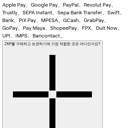
Apple Pay、Google Pay、PayPal、Revolut Pay、
Trustly、SEPA Instant、Sepa Bank Transfer、Swift、
Bank、PIX Pay、MPESA、GCash、GrabPay、
GoPay、Pay Maya、ShopeePay、FPX、Duit Now、
UPI、IMPS、Bancontact。
ZKP를 구매하고 보관하기에 가장 적합한 곳은 어디인가요?