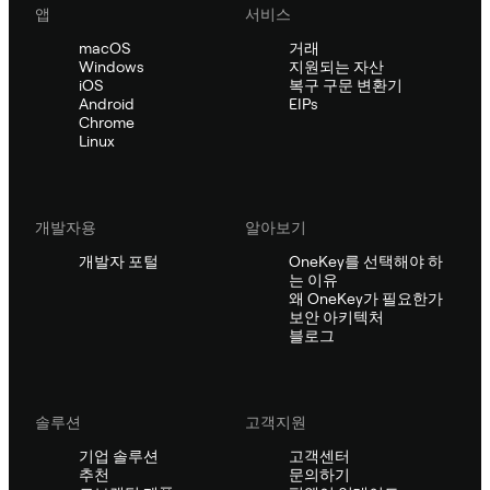
앱
서비스
macOS
거래
Windows
지원되는 자산
iOS
복구 구문 변환기
Android
EIPs
Chrome
Linux
개발자용
알아보기
개발자 포털
OneKey를 선택해야 하
는 이유
왜 OneKey가 필요한가
보안 아키텍처
블로그
솔루션
고객지원
기업 솔루션
고객센터
추천
문의하기