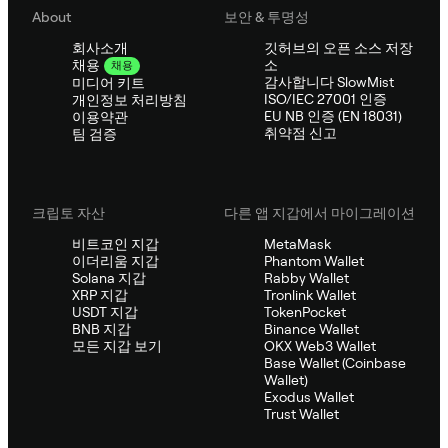
About
보안 & 투명성
회사소개
깃허브의 오픈 소스 저장
소
채용
채용
감사합니다 SlowMist
미디어 키트
ISO/IEC 27001 인증
개인정보 처리방침
EU NB 인증 (EN 18031)
이용약관
취약점 신고
팀 검증
크립토 자산
다른 앱 지갑에서 마이그레이션
비트코인 지갑
MetaMask
이더리움 지갑
Phantom Wallet
Solana 지갑
Rabby Wallet
XRP 지갑
Tronlink Wallet
USDT 지갑
TokenPocket
BNB 지갑
Binance Wallet
모든 지갑 보기
OKX Web3 Wallet
Base Wallet (Coinbase
Wallet)
Exodus Wallet
Trust Wallet