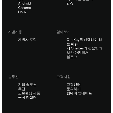
Android
EIPs
Chrome
Linux
개발자용
알아보기
개발자 포털
OneKey를 선택해야 하
는 이유
왜 OneKey가 필요한가
보안 아키텍처
블로그
솔루션
고객지원
기업 솔루션
고객센터
추천
문의하기
코브랜딩 제품
펌웨어 업데이트
공식 리셀러