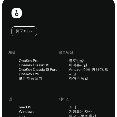
보
행
인
한국어
제품
글로벌샵
OneKey Pro
글로벌샵
OneKey Classic 1S
아마존재팬
OneKey Classic 1S Pure
Amazon 미국, 캐나다, 멕
OneKey Lite
시코
모든 제품 보기
아마존 독일
앱
서비스
macOS
거래
Windows
지원되는 자산
iOS
복구 구문 변환기