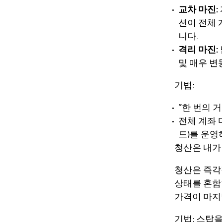
교차 마진:
션이 전체 
니다.
격리 마진:
및 매우 변
기법:
“한 번의 
전체 계좌
드)를 운
청산은 내가
청산은 즉각
상태를 혼
가격이 마지막
기법:
스탑을