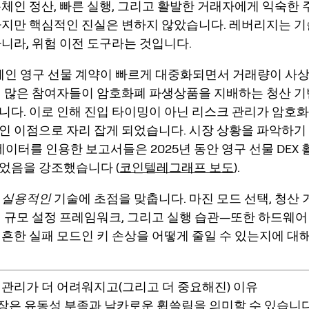
온체인 정산, 빠른 실행, 그리고 활발한 거래자에게 익숙한
하지만 핵심적인 진실은 변하지 않았습니다.
레버리지는 기
니라, 위험 이전 도구
라는 것입니다.
 온체인 영구 선물 계약이 빠르게 대중화되면서 거래량이 사
더 많은 참여자들이 암호화폐 파생상품을 지배하는 청산 기
니다. 이로 인해
진입 타이밍이 아닌 리스크 관리
가 암호
인 이점으로 자리 잡게 되었습니다. 시장 상황을 파악하기 
ma 데이터를 인용한 보고서들은 2025년 동안 영구 선물 DEX
었음을 강조했습니다 (
코인텔레그래프 보도
).
는
실용적인
기술에 초점을 맞춥니다. 마진 모드 선택, 청산
션 규모 설정 프레임워크, 그리고 실행 습관—또한 하드웨어
 흔한 실패 모드인
키 손상
을 어떻게 줄일 수 있는지에 대
 관리가 더 어려워지고(그리고 더 중요해진) 이유
 시장은 유동성 부족과 날카로운 휩쓸림을 의미할 수 있습니다