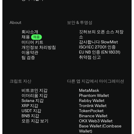
About
보안 & 투명성
회사소개
깃허브의 오픈 소스 저장
소
채용
채용
감사합니다 SlowMist
미디어 키트
ISO/IEC 27001 인증
개인정보 처리방침
EU NB 인증 (EN 18031)
이용약관
취약점 신고
팀 검증
크립토 자산
다른 앱 지갑에서 마이그레이션
비트코인 지갑
MetaMask
이더리움 지갑
Phantom Wallet
Solana 지갑
Rabby Wallet
XRP 지갑
Tronlink Wallet
USDT 지갑
TokenPocket
BNB 지갑
Binance Wallet
모든 지갑 보기
OKX Web3 Wallet
Base Wallet (Coinbase
Wallet)