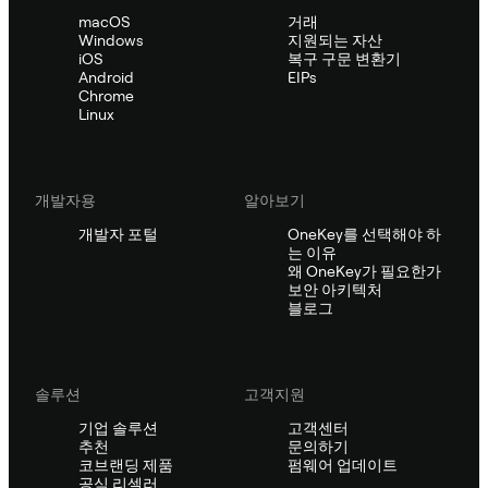
macOS
거래
Windows
지원되는 자산
iOS
복구 구문 변환기
Android
EIPs
Chrome
Linux
개발자용
알아보기
개발자 포털
OneKey를 선택해야 하
는 이유
왜 OneKey가 필요한가
보안 아키텍처
블로그
솔루션
고객지원
기업 솔루션
고객센터
추천
문의하기
코브랜딩 제품
펌웨어 업데이트
공식 리셀러