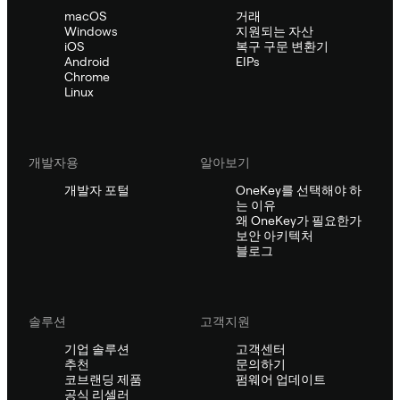
macOS
거래
Windows
지원되는 자산
iOS
복구 구문 변환기
Android
EIPs
Chrome
Linux
개발자용
알아보기
개발자 포털
OneKey를 선택해야 하
는 이유
왜 OneKey가 필요한가
보안 아키텍처
블로그
솔루션
고객지원
기업 솔루션
고객센터
추천
문의하기
코브랜딩 제품
펌웨어 업데이트
공식 리셀러