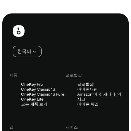
Sifu에 문의
보
행
인
한국어
제품
글로벌샵
OneKey Pro
글로벌샵
OneKey Classic 1S
아마존재팬
OneKey Classic 1S Pure
Amazon 미국, 캐나다, 멕
OneKey Lite
시코
모든 제품 보기
아마존 독일
앱
서비스