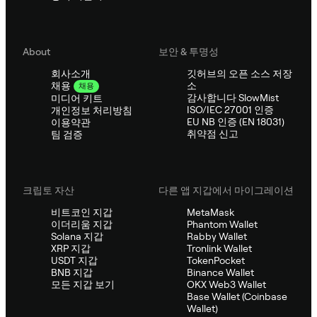
About
보안 & 투명성
회사소개
깃허브의 오픈 소스 저장
소
채용
채용
감사합니다 SlowMist
미디어 키트
ISO/IEC 27001 인증
개인정보 처리방침
EU NB 인증 (EN 18031)
이용약관
취약점 신고
팀 검증
크립토 자산
다른 앱 지갑에서 마이그레이션
비트코인 지갑
MetaMask
이더리움 지갑
Phantom Wallet
Solana 지갑
Rabby Wallet
XRP 지갑
Tronlink Wallet
USDT 지갑
TokenPocket
BNB 지갑
Binance Wallet
모든 지갑 보기
OKX Web3 Wallet
Base Wallet (Coinbase
Wallet)