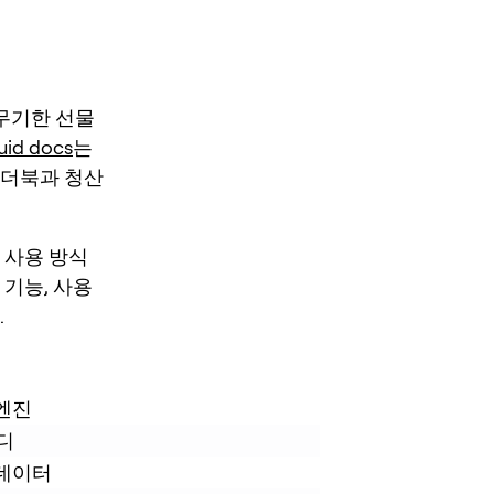
 무기한 선물
uid docs
는
오더북과 청산
 사용 방식
 기능, 사용
.
엔진
터디
 데이터