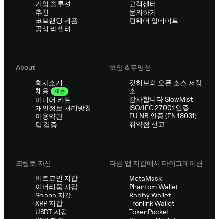
기업 솔루션
고객센터
추천
문의하기
코브랜딩 제품
펌웨어 업데이트
공식 리셀러
About
보안 & 투명성
회사소개
깃허브의 오픈 소스 저장
소
채용
채용
감사합니다 SlowMist
미디어 키트
ISO/IEC 27001 인증
개인정보 처리방침
EU NB 인증 (EN 18031)
이용약관
취약점 신고
팀 검증
크립토 자산
다른 앱 지갑에서 마이그레이션
비트코인 지갑
MetaMask
이더리움 지갑
Phantom Wallet
Solana 지갑
Rabby Wallet
XRP 지갑
Tronlink Wallet
USDT 지갑
TokenPocket