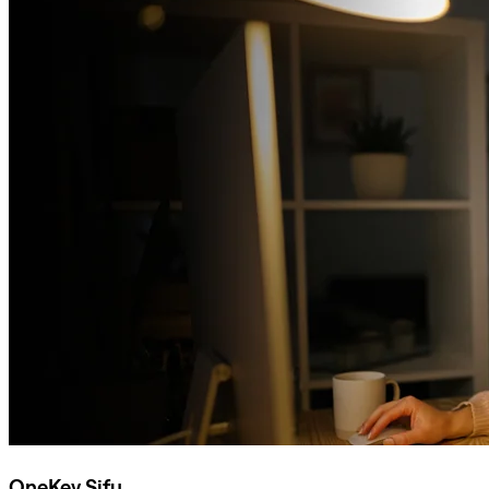
OneKey Sifu