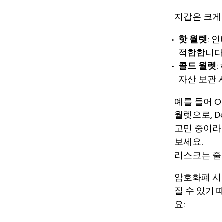
지갑은 크게
핫 월렛
: 
적합합니다
콜드 월렛
자산 보관 
예를 들어 O
월렛으로, 
고민 중이라
보세요.
리스크는 줄
암호화폐 
질 수 있기
요: