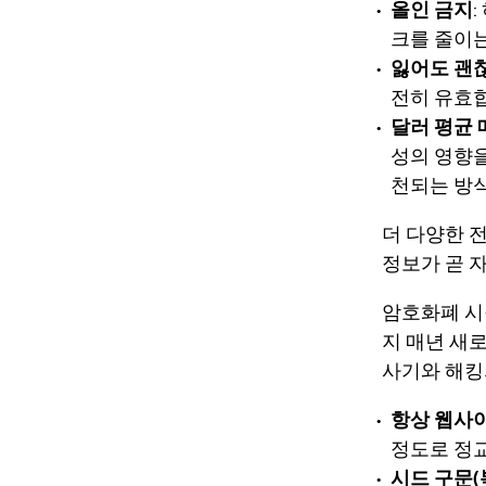
올인 금지
크를 줄이는
잃어도 괜
전히 유효
달러 평균 
성의 영향을
천되는 방
더 다양한 
정보가 곧 
암호화폐 시장
지 매년 새
사기와 해킹
항상 웹사이
정도로 정
시드 구문(