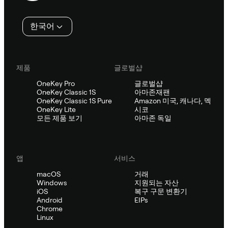
인
한국어
제품
글로벌샵
OneKey Pro
글로벌샵
OneKey Classic 1S
아마존재팬
OneKey Classic 1S Pure
Amazon 미국, 캐나다, 멕
OneKey Lite
시코
모든 제품 보기
아마존 독일
앱
서비스
macOS
거래
Windows
지원되는 자산
iOS
복구 구문 변환기
Android
EIPs
Chrome
Linux