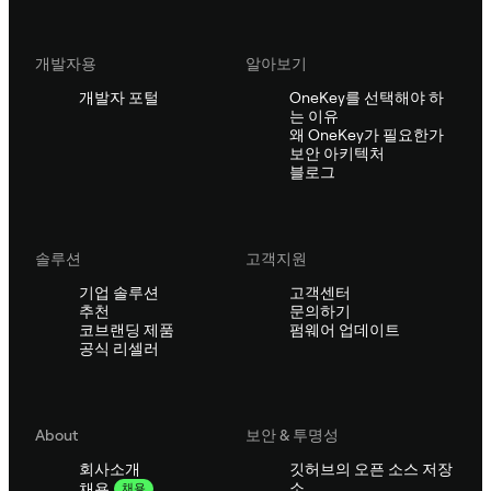
개발자용
알아보기
개발자 포털
OneKey를 선택해야 하
는 이유
왜 OneKey가 필요한가
보안 아키텍처
블로그
솔루션
고객지원
기업 솔루션
고객센터
추천
문의하기
코브랜딩 제품
펌웨어 업데이트
공식 리셀러
About
보안 & 투명성
회사소개
깃허브의 오픈 소스 저장
소
채용
채용